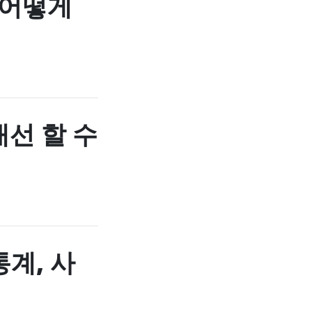
 어떻게
선 할 수
통계, 사