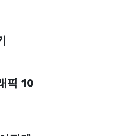
기
픽 10