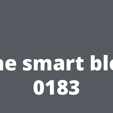
he smart bl
0183